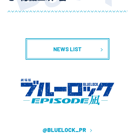
TICKET
PRESENT
EVENT
THEATER GOODS
GOODS
Blu-ray
DVD
NEWS LIST
TV ANIMATION
X
(Twitter)
@BLUELOCK_PR