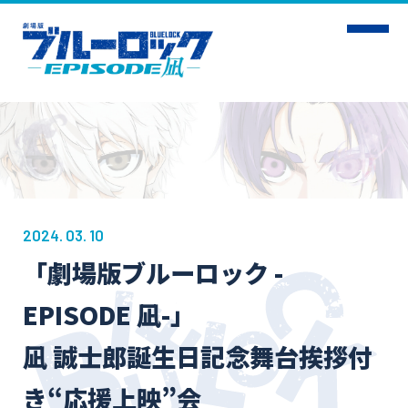
2024. 03. 10
HOME
NEWS
「劇場版ブルーロック -
INTRODUCTION
STORY
EPISODE 凪-」
CHARACTER
STAFF&CAST
凪 誠士郎誕生日記念舞台挨拶付
MUSIC
THEATER
き“応援上映”会