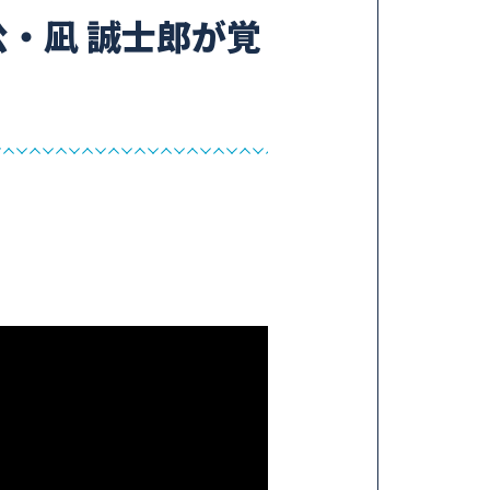
公・凪 誠士郎が覚