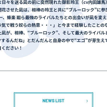
な日々を送る凪の前に突然現れた御影玲王（cv内田雄馬
開花させた凪は、相棒の玲王と共に“ブルーロック”に参
一、蜂楽 廻ら最強のライバルたちとの出会いが凪を変
本気で戦う奴らの熱意・・・」と今まで経験したことの
た凪が、相棒、“ブルーロック”、そして最大のライバル
クするんだね」とだんだんと自身の中で“エゴ”が芽生え
目ください！
NEWS LIST