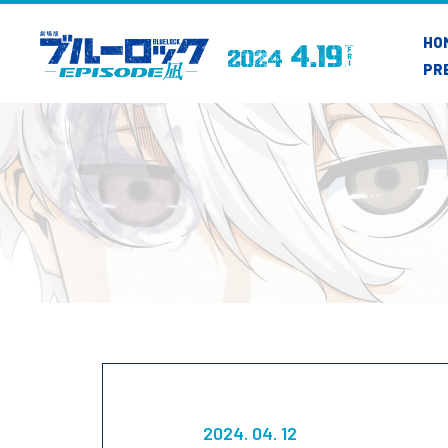
HO
PR
2024. 04. 12