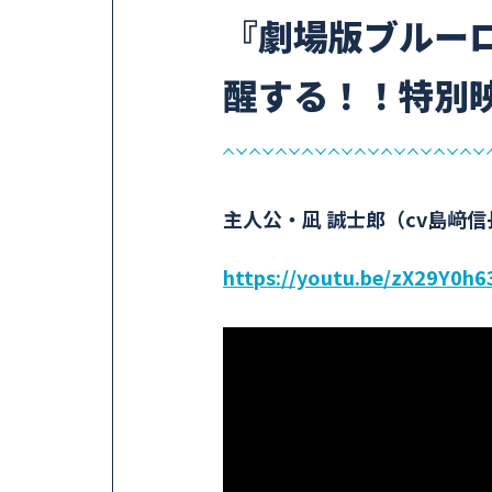
『劇場版ブルーロッ
醒する！！特別
主人公・凪 誠士郎（cv島﨑
https://youtu.be/zX29Y0h