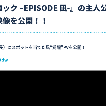
ク –EPISODE 凪-』の主人
映像を公開！！
信長）にスポットを当てた凪“覚醒”PVを公開！
63dw