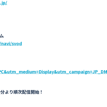
.jp/
イム
p/navi/svod
PC&utm_medium=Display&utm_campaign=JP_D
00分より順次配信開始！