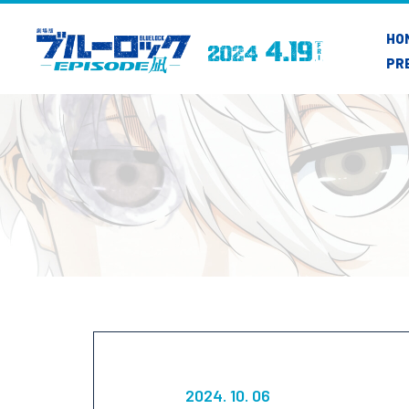
HO
PR
2024. 10. 06