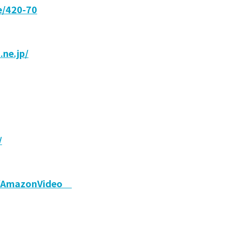
le/420-70
ne.jp/
/
jp/AmazonVideo