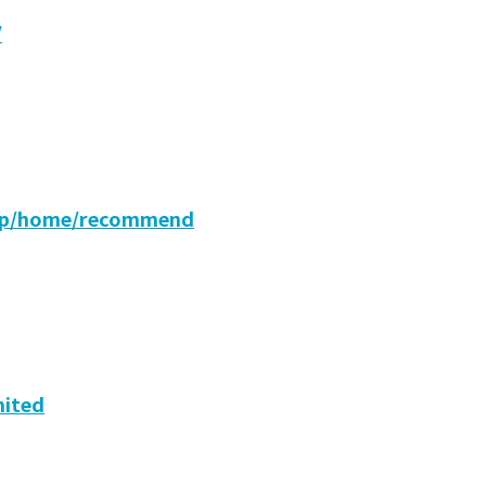
/
.jp/home/recommend
mited